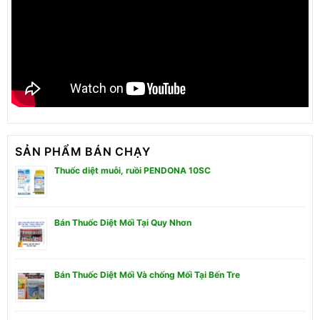
SẢN PHẨM BÁN CHẠY
Thuốc diệt muỗi, ruồi PENDONA 10SC
Bán Thuốc Diệt Mối Tại Quy Nhơn
Bán Thuốc Diệt Mối Và chống Mối Tại Bến Tre