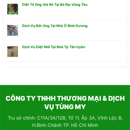
Diệt Tổ Ong Giá Rẻ Tại Bà Rịa Vũng Tàu
Dịch Vụ Bắt Ong Tại Nhà Ở Bình Dương
Dịch Vụ Diệt Mối Tại Nhà Tp Tân Uyên
CÔNG TY TNHH THƯƠNG MẠI & DỊCH
VỤ TÙNG MY
Trụ sở chính: C11A/3A/12B, Tổ 11, Ấp 3A, Vĩnh Lộc B,
H.Bình Chánh TP. Hồ Chí Minh