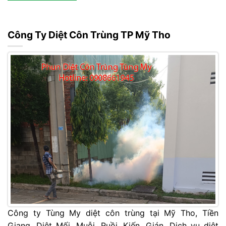
Công Ty Diệt Côn Trùng TP Mỹ Tho
Công ty Tùng My diệt côn trùng tại Mỹ Tho, Tiền
Giang. Diệt Mối, Muỗi, Ruồi, Kiến, Gián, Dịch vụ diệt