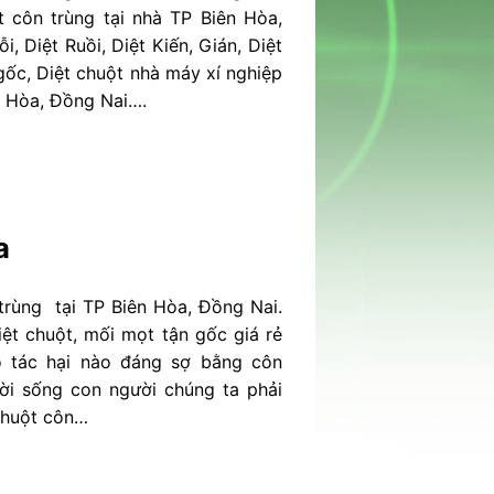
t côn trùng tại nhà TP Biên Hòa,
, Diệt Ruồi, Diệt Kiến, Gián, Diệt
gốc, Diệt chuột nhà máy xí nghiệp
n Hòa, Đồng Nai….
a
trùng tại TP Biên Hòa, Đồng Nai.
iệt chuột, mối mọt tận gốc giá rẻ
 tác hại nào đáng sợ bằng côn
đời sống con người chúng ta phải
 chuột côn…