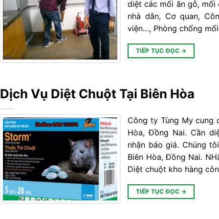
diệt các mối ăn gỗ, mối
nhà dân, Cơ quan, Côn
viện…, Phòng chống mố
TIẾP TỤC ĐỌC
→
Dịch Vụ Diệt Chuột Tại Biên Hòa
Công ty Tùng My cung cấ
Hòa, Đồng Nai. Cần di
nhận báo giá. Chúng tôi
Biên Hòa, Đồng Nai. NHậ
Diệt chuột kho hàng côn
TIẾP TỤC ĐỌC
→