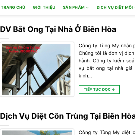
TRANG CHỦ
GIỚI THIỆU
SẢN PHẨM
DỊCH VỤ DIỆT MỐI
DV Bắt Ong Tại Nhà Ở Biên Hòa
Công ty Tùng My nhận p
Chúng tôi là đơn vị dịch
hành. Công ty kiểm soá
vụ bắt ong tại nhà giá
kinh…
TIẾP TỤC ĐỌC
→
Dịch Vụ Diệt Côn Trùng Tại Biên Hò
Công ty Tùng My diệt c