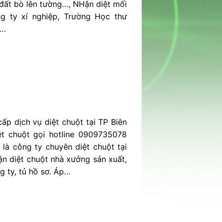
 đất bò lên tường…, NHận diệt mối
g ty xí nghiệp, Trường Học thư
i…
p dịch vụ diệt chuột tại TP Biên
ệt chuột gọi hotline 0909735078
 là công ty chuyên diệt chuột tại
n diệt chuột nhà xưởng sản xuất,
g ty, tủ hồ sơ. Áp…