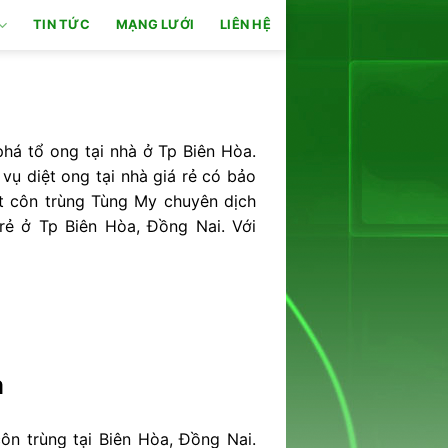
TIN TỨC
MẠNG LƯỚI
LIÊN HỆ
há tổ ong tại nhà ở Tp Biên Hòa.
 vụ diệt ong tại nhà giá rẻ có bảo
t côn trùng Tùng My chuyên dịch
 rẻ ở Tp Biên Hòa, Đồng Nai. Với
a
ôn trùng tại Biên Hòa, Đồng Nai.