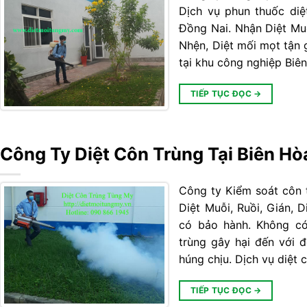
Dịch vụ phun thuốc diệ
Đồng Nai. Nhận Diệt Muỗi
Nhện, Diệt mối mọt tận 
tại khu công nghiệp Biê
TIẾP TỤC ĐỌC
→
Công Ty Diệt Côn Trùng Tại Biên Hò
Công ty Kiểm soát côn 
Diệt Muỗi, Ruồi, Gián, D
có bảo hành. Không có
trùng gây hại đến với 
húng chịu. Dịch vụ diệt
TIẾP TỤC ĐỌC
→