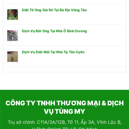
Diệt Tổ Ong Giá Rẻ Tại Bà Rịa Vũng Tàu
Dịch Vụ Bắt Ong Tại Nhà Ở Bình Dương
Dịch Vụ Diệt Mối Tại Nhà Tp Tân Uyên
CÔNG TY TNHH THƯƠNG MẠI & DỊCH
VỤ TÙNG MY
Trụ sở chính: C11A/3A/12B, Tổ 11, Ấp 3A, Vĩnh Lộc B,