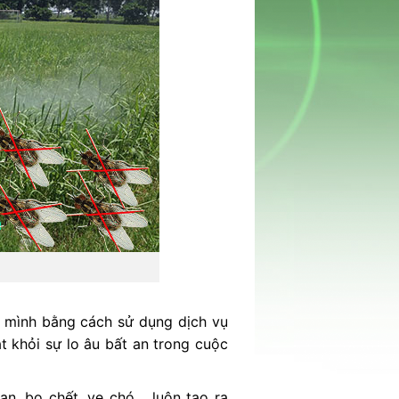
nh mình bằng cách sử dụng dịch vụ
át khỏi sự lo âu bất an trong cuộc
an, bọ chết, ve chó… luôn tạo ra