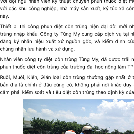
Với đội ngũ nhân viên kỷ thuật chuyên phun thuốc diệt mu
với các khu công nghiệp, nhà máy sản xuất, ký túc xã cô
này.
Thiết bị thi công phun diệt côn trùng hiện đại đời mới n
trùng nhập khẩu, Công ty Tùng My cung cấp dịch vụ tại n
đăng ký nhãn hiệu xuất xứ nguồn gốc, và kiểm định c
chúng nhận lưu hành và xử dụng.
Nhân viên công ty diệt côn trùng Tùng My, đã được trãi
phun thuốc diệt côn trùng của trường đại học nông lâm T
Ruồi, Muỗi, Kiến, Gián loài côn trùng thường gặp nhất ở t
bản địa là chính ở đâu cũng có, không phải nơi khác duy 
cầm phải kiểm soát và tiêu diệt côn trùng theo định kỳ củ