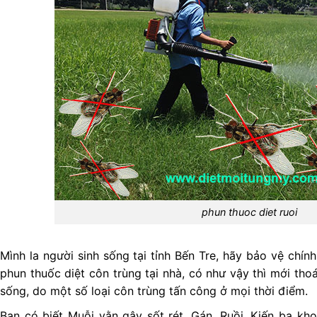
phun thuoc diet ruoi
Mình la người sinh sống tại tỉnh Bến Tre, hãy bảo vệ chí
phun thuốc diệt côn trùng tại nhà, có như vậy thì mới tho
sống, do một số loại côn trùng tấn công ở mọi thời điểm.
Bạn có biết Muỗi vằn gây sốt rét, Gán, Ruồi, Kiến ba kho