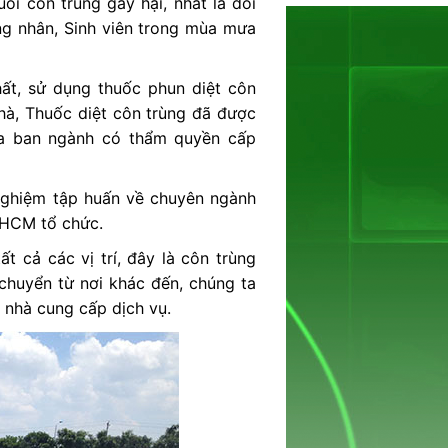
ỗi côn trùng gây hại, nhất là đối
ng nhân, Sinh viên trong mùa mưa
hất, sử dụng thuốc phun diệt côn
hà, Thuốc diệt côn trùng đã được
ủa ban ngành có thẩm quyền cấp
 nghiệm tập huấn về chuyên ngành
PHCM tổ chức.
ất cả các vị trí, đây là côn trùng
chuyển từ nơi khác đến, chúng ta
a nhà cung cấp dịch vụ.