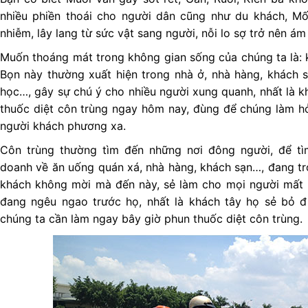
nhiều phiền thoái cho người dân cũng như du khách, Mố
nhiễm, lây lang từ sức vật sang người, nỗi lo sợ trở nên ám
Muốn thoáng mát trong không gian sống của chúng ta là: k
Bọn này thường xuất hiện trong nhà ở, nhà hàng, khách sạ
học…, gây sự chú ý cho nhiều người xung quanh, nhất là k
thuốc diệt côn trùng ngay hôm nay, đùng để chúng làm 
người khách phương xa.
Côn trùng thường tìm đến những nơi đông người, để tìm
doanh về ăn uống quán xá, nhà hàng, khách sạn…, đang tro
khách không mời mà đến này, sẻ làm cho mọi người mất 
đang ngêu ngao trước họ, nhất là khách tây họ sẻ bỏ đi
chúng ta cần làm ngay bây giờ phun thuốc diệt côn trùng.