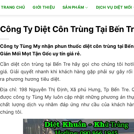
TRANG CHỦ
GIỚI THIỆU
SẢN PHẨM
DỊCH VỤ DIỆT MỐI
Công Ty Diệt Côn Trùng Tại Bến T
Công ty Tùng My nhận phun thuốc diệt côn trùng tại Bến 
Gián Mối Mọt Tận Gốc uy tín giá rẻ.
Cần diệt côn trùng tại Bến Tre hãy gọi cho chúng tôi ho
giá. Giải quyết nhanh khi khách hàng gặp phải sự gây rối
ra phương hương tiêu diệt.
Địa chỉ: 198 Nguyễn Thị Định, Xã phú Hưng, Tp Bến Tre. Q
được công ty Tùng My luôn cập nhật những phương án thự
chất lượng dịch vụ nhằm đáp ứng như cầu của khách hàn
chúng tôi.