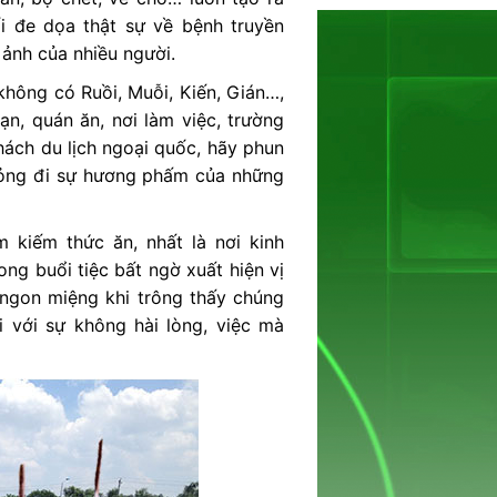
i đe dọa thật sự về bệnh truyền
 ảnh của nhiều người.
hông có Ruồi, Muỗi, Kiến, Gián…,
n, quán ăn, nơi làm việc, trường
hách du lịch ngoại quốc, hãy phun
hỏng đi sự hương phấm của những
 kiếm thức ăn, nhất là nơi kinh
ng buổi tiệc bất ngờ xuất hiện vị
ngon miệng khi trông thấy chúng
 với sự không hài lòng, việc mà