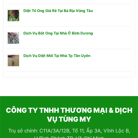
Diệt Tổ Ong Giá Rẻ Tại Bà Rịa Vũng Tàu
Dịch Vụ Bắt Ong Tại Nhà Ở Bình Dương
Dịch Vụ Diệt Mối Tại Nhà Tp Tân Uyên
CÔNG TY TNHH THƯƠNG MẠI & DỊCH
VỤ TÙNG MY
Trụ sở chính: C11A/3A/12B, Tổ 11, Ấp 3A, Vĩnh Lộc B,