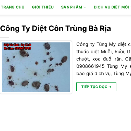
TRANG CHỦ
GIỚI THIỆU
SẢN PHẨM
DỊCH VỤ DIỆT MỐI
Công Ty Diệt Côn Trùng Bà Rịa
Công ty Tùng My diệt cô
thuốc diệt Muỗi, Ruồi, G
chuột, xoa đuổi rắn. Cầ
0908661945 Tùng My sẻ
báo giá dịch vụ, Tùng M
TIẾP TỤC ĐỌC
→