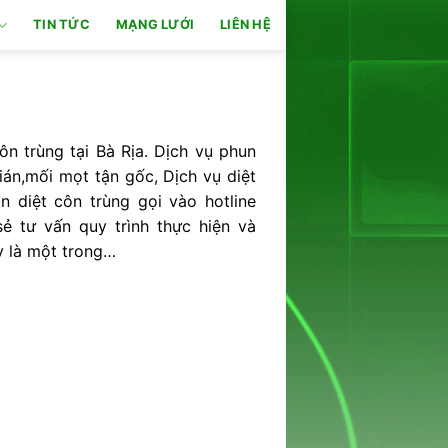
TIN TỨC
MẠNG LƯỚI
LIÊN HỆ
n trùng tại Bà Rịa. Dịch vụ phun
ián,mối mọt tận gốc, Dịch vụ diệt
n diệt côn trùng gọi vào hotline
 tư vấn quy trình thực hiện và
y là một trong…