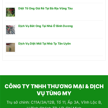
Diệt Tổ Ong Giá Rẻ Tại Bà Rịa Vũng Tàu
Dịch Vụ Bắt Ong Tại Nhà Ở Bình Dương
Dịch Vụ Diệt Mối Tại Nhà Tp Tân Uyên
CÔNG TY TNHH THƯƠNG MẠI & DỊCH
VỤ TÙNG MY
Trụ sở chính: C11A/3A/12B, Tổ 11, Ấp 3A, Vĩnh Lộc B,