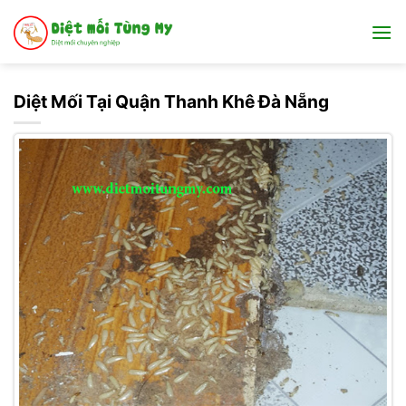
Bỏ
qua
nội
dung
Diệt Mối Tại Quận Thanh Khê Đà Nẵng