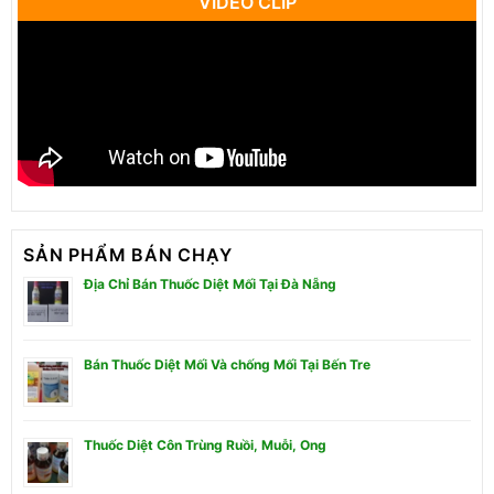
VIDEO CLIP
SẢN PHẨM BÁN CHẠY
Địa Chỉ Bán Thuốc Diệt Mối Tại Đà Nẵng
Bán Thuốc Diệt Mối Và chống Mối Tại Bến Tre
Thuốc Diệt Côn Trùng Ruồi, Muỗi, Ong