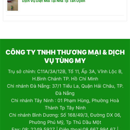
Dịch Vụ Diệt Mối Tại Nhà Tp Tân Uyên
CÔNG TY TNHH THƯƠNG MẠI & DỊCH
VỤ TÙNG MY
Trụ sở chính: C11A/3A/12B, Tổ 11, Ấp 3A, Vĩnh Lộc B,
H.Bình Chánh TP. Hồ Chí Minh
Chi nhánh Đà Nẵng: 37/1 Tiểu La, Quận Hải Châu, TP.
Đà Nẵng
Chi nhánh Tây Ninh : 01 Phạm Hùng, Phường Hoà
Thành Tp Tây Ninh
Chi nhánh Bình Dương: Số 168/49/3, Đường DX 06,
Phường Phú Mỹ, Tp Thủ Dầu Một
Fax: 08: 2249 5927 | Điện thoại:08 667 994 67 |