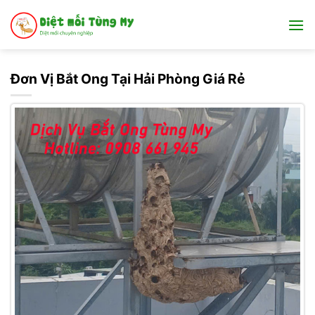
Bỏ
qua
nội
dung
Đơn Vị Bắt Ong Tại Hải Phòng Giá Rẻ