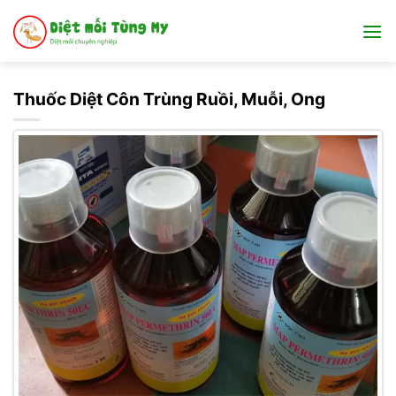
Bỏ
qua
nội
dung
Thuốc Diệt Côn Trùng Ruồi, Muỗi, Ong