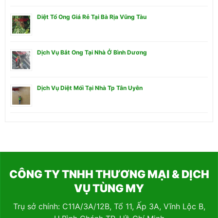
Diệt Tổ Ong Giá Rẻ Tại Bà Rịa Vũng Tàu
Dịch Vụ Bắt Ong Tại Nhà Ở Bình Dương
Dịch Vụ Diệt Mối Tại Nhà Tp Tân Uyên
CÔNG TY TNHH THƯƠNG MẠI & DỊCH
VỤ TÙNG MY
Trụ sở chính: C11A/3A/12B, Tổ 11, Ấp 3A, Vĩnh Lộc B,