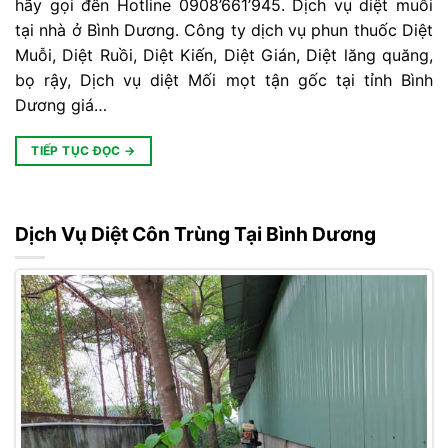
hãy gọi đến Hotline 0908’661’945. Dịch vụ diệt muỗi
tại nhà ở Bình Dương. Công ty dịch vụ phun thuốc Diệt
Muỗi, Diệt Ruồi, Diệt Kiến, Diệt Gián, Diệt lăng quăng,
bọ rậy, Dịch vụ diệt Mối mọt tận gốc tại tỉnh Bình
Dương giá…
TIẾP TỤC ĐỌC
→
Dịch Vụ Diệt Côn Trùng Tại Bình Dương