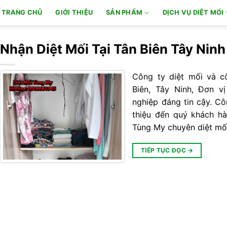
TRANG CHỦ
GIỚI THIỆU
SẢN PHẨM
DỊCH VỤ DIỆT MỐI
Nhận Diệt Mối Tại Tân Biên Tây Ninh
Công ty diệt mối và c
Biên, Tây Ninh, Đơn v
nghiệp đáng tin cậy. Cô
thiệu đến quý khách hà
Tùng My chuyên diệt mố
TIẾP TỤC ĐỌC
→