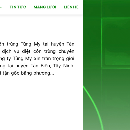
TIN TỨC
MẠNG LƯỚI
LIÊN HỆ
ôn trùng Tùng My tại huyện Tân
ị dịch vụ diệt côn trùng chuyên
ng ty Tùng My xin trân trọng giới
ng tại huyện Tân Biên, Tây Ninh.
i tận gốc bằng phương…