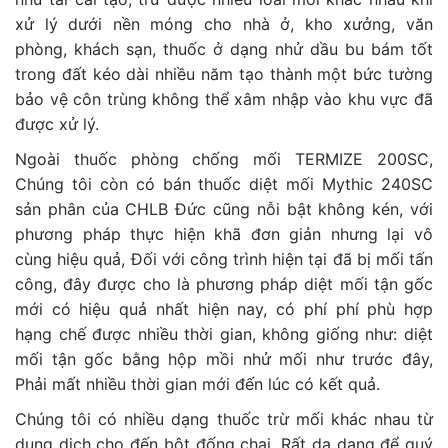
xử lý dưới nền móng cho nhà ở, kho xưởng, văn
phòng, khách sạn, thuốc ở dạng nhử dầu bu bám tốt
trong đất kéo dài nhiều năm tạo thành một bức tường
bảo vệ côn trùng không thể xâm nhập vào khu vực đã
được xử lý.
Ngoài thuốc phòng chống mối TERMIZE 200SC,
Chúng tôi còn có bán thuốc diệt mối Mythic 240SC
sản phân của CHLB Đức cũng nỗi bật không kén, với
phương pháp thực hiện khã đơn giản nhưng lại vô
cùng hiệu quả, Đối với công trình hiện tại đã bị mối tấn
công, đây được cho là phương pháp diệt mối tận gốc
mới có hiệu quả nhất hiện nay, có phí phí phù hợp
hạng chế được nhiều thời gian, không giống như: diệt
mối tận gốc bằng hộp mồi nhử mối như trước đây,
Phải mất nhiều thời gian mới đến lúc có kết quả.
Chúng tôi có nhiều dạng thuốc trừ mối khác nhau từ
dung dịch cho đến bột đống chai, Rất da dạng để quý