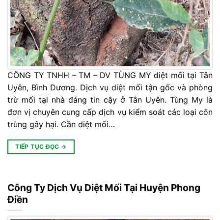
CÔNG TY TNHH – TM – DV TÙNG MY diệt mối tại Tân
Uyên, Bình Dương. Dịch vụ diệt mối tận gốc và phòng
trừ mối tại nhà đáng tin cậy ở Tân Uyên. Tùng My là
đơn vị chuyên cung cấp dịch vụ kiểm soát các loại côn
trùng gây hại. Cần diệt mối…
TIẾP TỤC ĐỌC
→
Công Ty Dịch Vụ Diệt Mối Tại Huyện Phong
Điền