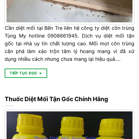
Cần diệt mối tại Bến Tre liên hệ công ty diệt côn trùng
Tùng My hotline 0908661945. Dịch vụ diệt mối tận
gốc tại nhà uy tín chất lượng cao. Mối mọt côn trùng
cắn phá làm xáo trộn tâm lý hoang mang vì đã xử
dụng nhiều cách nhưng chưa mang lại hiệu quả….
TIẾP TỤC ĐỌC
→
Thuốc Diệt Mối Tận Gốc Chính Hãng