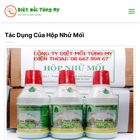
Bỏ
qua
nội
dung
Tác Dụng Của Hộp Nhử Mối