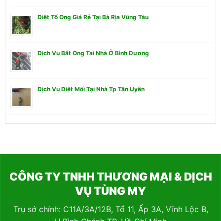
Diệt Tổ Ong Giá Rẻ Tại Bà Rịa Vũng Tàu
Dịch Vụ Bắt Ong Tại Nhà Ở Bình Dương
Dịch Vụ Diệt Mối Tại Nhà Tp Tân Uyên
CÔNG TY TNHH THƯƠNG MẠI & DỊCH
VỤ TÙNG MY
Trụ sở chính: C11A/3A/12B, Tổ 11, Ấp 3A, Vĩnh Lộc B,