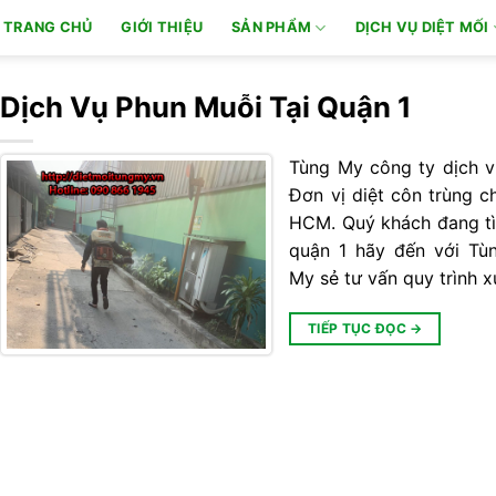
TRANG CHỦ
GIỚI THIỆU
SẢN PHẨM
DỊCH VỤ DIỆT MỐI
Dịch Vụ Phun Muỗi Tại Quận 1
Tùng My công ty dịch v
Đơn vị diệt côn trùng ch
HCM. Quý khách đang tìm
quận 1 hãy đến với Tù
My sẻ tư vấn quy trình 
TIẾP TỤC ĐỌC
→