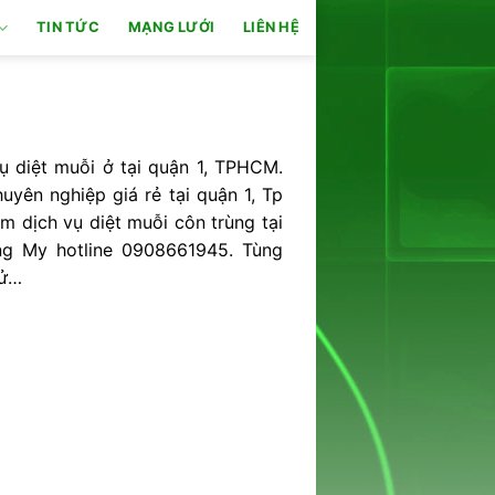
TIN TỨC
MẠNG LƯỚI
LIÊN HỆ
ụ diệt muỗi ở tại quận 1, TPHCM.
uyên nghiệp giá rẻ tại quận 1, Tp
 dịch vụ diệt muỗi côn trùng tại
ng My hotline 0908661945. Tùng
xử…