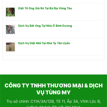
Diệt Tổ Ong Giá Rẻ Tại Bà Rịa Vũng Tàu
Dịch Vụ Bắt Ong Tại Nhà Ở Bình Dương
Dịch Vụ Diệt Mối Tại Nhà Tp Tân Uyên
CÔNG TY TNHH THƯƠNG MẠI & DỊCH
VỤ TÙNG MY
Trụ sở chính: C11A/3A/12B, Tổ 11, Ấp 3A, Vĩnh Lộc B,