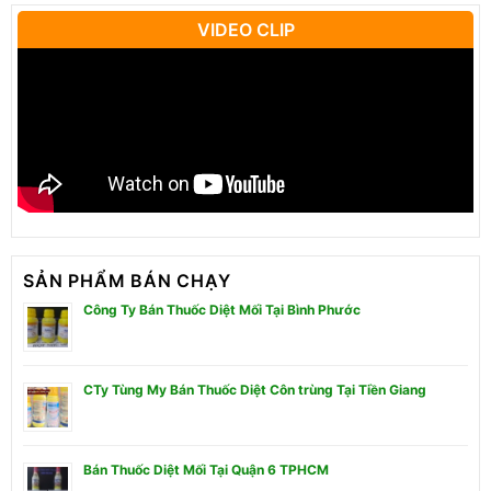
VIDEO CLIP
SẢN PHẨM BÁN CHẠY
Công Ty Bán Thuốc Diệt Mối Tại Bình Phước
CTy Tùng My Bán Thuốc Diệt Côn trùng Tại Tiền Giang
Bán Thuốc Diệt Mối Tại Quận 6 TPHCM