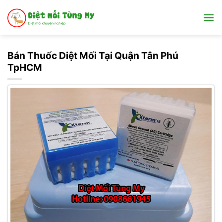
Bỏ
qua
nội
dung
Bán Thuốc Diệt Mối Tại Quận Tân Phú
TpHCM