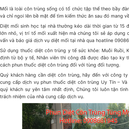
Mối là loài côn trùng sống có tổ chức tập thể theo bầy đà
và chỉ ngoi lên bề mặt để tìm kiếm thức ăn sau đó mang về
Diệt mối sinh học tại nhà thường kéo dài thời gian từ 15
lớn nhỏ, vị trí tổ mối xuất hiện mà chúng tôi sẻ áp dụng
vấn và báo giá dịch vụ diệt mối tại nhà qua hoatline 0908
Sử dụng thuốc diệt côn trùng y tế sức khỏe: Muỗi Ruồi, 
định từ bộ y tế, Nhân viên thi công đã được đào tạo ky t
cách phun thuốc diệt côn trùng đối với tùng đối tượng.
Quý khách hàng cần diệt côn trùng, hãy đến với công ty 
cung cấp dịch vụ phun thuốc diệt côn trùng Uy Tín – V
quý khách sự yên tâm nhất định, Chúng tôi luôn tận tình
trách nhiệm của nhà cung cấp dịch vụ.