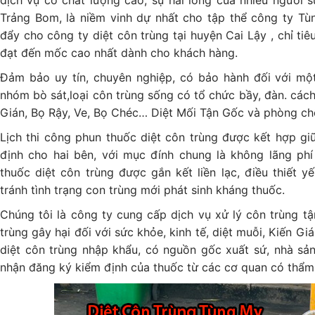
dịch vụ có chất lượng cao, sự hài lòng của nhiều người s
Trảng Bom, là niềm vinh dự nhất cho tập thể công ty Tù
đẩy cho công ty diệt côn trùng tại huyện Cai Lậy , chỉ ti
đạt đến mốc cao nhất dành cho khách hàng.
Đảm bảo uy tín, chuyên nghiệp, có bảo hành đối với một
nhóm bò sát,loại côn trùng sống có tổ chức bầy, đàn. cách
Gián, Bọ Rậy, Ve, Bọ Chéc… Diệt Mối Tận Gốc và phòng ch
Lịch thi công phun thuốc diệt côn trùng được kết hợp g
định cho hai bên, với mục đính chung là không lãng phí 
thuốc diệt côn trùng được gắn kết liền lạc, điều thiết yế
tránh tình trạng con trùng mới phát sinh kháng thuốc.
Chúng tôi là công ty cung cấp dịch vụ xử lý côn trùng tậ
trùng gây hại đối với sức khỏe, kinh tế, diệt muỗi, Kiến Gi
diệt côn trùng nhập khẩu, có nguồn gốc xuất sứ, nhà sả
nhận đăng ký kiểm định của thuốc từ các cơ quan có thẩm