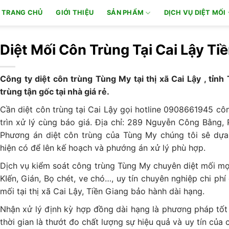
TRANG CHỦ
GIỚI THIỆU
SẢN PHẨM
DỊCH VỤ DIỆT MỐI
Diệt Mối Côn Trùng Tại Cai Lậy Ti
Công ty diệt côn trùng Tùng My tại thị xã Cai Lậy , tỉnh
trùng tận gốc tại nhà giá rẻ.
Cần diệt côn trùng tại Cai Lậy gọi hotline 0908661945 cô
trìn xử lý cùng báo giá. Địa chỉ: 289 Nguyễn Công Bằng, 
Phương án diệt côn trùng của Tùng My chúng tôi sê dựa 
hiện có để lên kế hoạch và phướng án xử lý phù hợp.
Dịch vụ kiểm soát công trùng Tùng My chuyên diệt mối mọt,
KIến, Gián, Bọ chét, ve chó…, uy tín chuyên nghiệp chi ph
mối tại thị xã Cai Lậy, Tiền Giang bảo hành dài hạng.
Nhận xử lý định kỳ hợp đồng dài hạng là phương pháp tốt n
thời gian là thướt đo chất lượng sự hiệu quả và uy tín của 