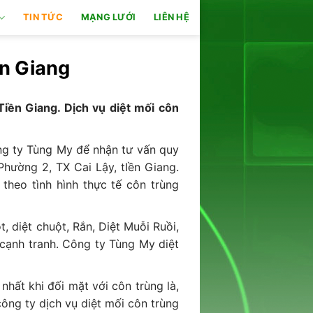
TIN TỨC
MẠNG LƯỚI
LIÊN HỆ
ền Giang
 Tiền Giang. Dịch vụ diệt mối côn
ng ty Tùng My để nhận tư vấn quy
Phường 2, TX Cai Lậy, tIền Giang.
theo tình hình thực tế côn trùng
 diệt chuột, Rắn, Diệt Muỗi Ruồi,
í cạnh tranh. Công ty Tùng My diệt
hất khi đối mặt với côn trùng là,
công ty dịch vụ diệt mối côn trùng