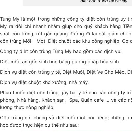
diet con trung tai cai lay
Tùng My là một trong những công ty diệt côn trùng uy tín
My ra đời chi nhánh nhằm giúp cho quý khách hàng Tiền
soát côn trùng, rút gắn quảng đường đi lại cắt giảm chi p
côn trùng Mối – Mọt, Diệt chuột các khu công nghiệp, Cơ q
Công ty diệt côn trùng Tùng My bao gồm các dịch vụ:
Diệt mối tận gốc sinh học bằng pương pháp hóa sinh.
Dịch vụ diệt côn trùng y tế, Diệt Muỗi, Diệt Ve Chó Mèo, Di
Dịch vụ diệt chuột kho xưởng, nhà máy.
Phun thuốc diệt côn trùng gây hại y tế cho các công ty x
phòng, Nhà hàng, Khách sạn, Spa, Quán cafe … và các nôn
lương thực nông nghiêp.
Côn trùng nói chung và diệt mối mọt nói riêng; những p
học được thực hiện cụ thể như sau: