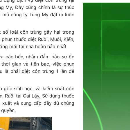
ử dụng dịch vụ diệt côn trùng tại
ng My, Đây cũng chính là sự thúc
êu mà công ty Tùng My đặt ra luôn
 số loài côn trùng gây hại trong
 phun thuốc diệt Ruồi, Muỗi, Kiến,
ống mối tại nhà hoàn hảo nhất.
iữa các bên, nhằm đảm bảo sự ổn
thời gian và tiền bạc, việc phun
u là phải diệt côn trùng 1 lần để
n gốc sinh học, và kiểm soát côn
án, Ruồi tại Cai Lậy, Sử dụng thuốc
n xuất và cung cấp đầy đủ chúng
 quyền.