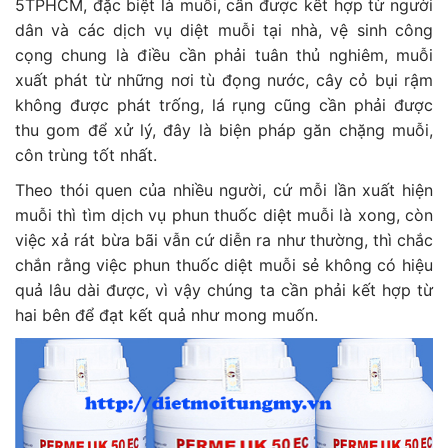
5TPHCM, đặc biệt là muỗi, cần được kết hợp từ người
dân và các dịch vụ diệt muỗi tại nhà, vệ sinh công
cọng chung là điều cần phải tuân thủ nghiêm, muỗi
xuất phát từ những nơi tù đọng nước, cây cỏ bụi rậm
không được phát trống, lá rụng cũng cần phải được
thu gom để xử lý, đây là biện pháp găn chặng muỗi,
côn trùng tốt nhất.
Theo thói quen của nhiều người, cứ mỗi lần xuất hiện
muỗi thì tìm dịch vụ phun thuốc diệt muỗi là xong, còn
việc xả rát bừa bãi vẫn cứ diễn ra như thường, thì chắc
chắn rằng việc phun thuốc diệt muỗi sẻ không có hiệu
quả lâu dài được, vì vậy chúng ta cần phải kết hợp từ
hai bên để đạt kết quả như mong muốn.