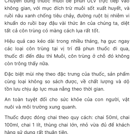
Chuyên dùng thuốc muỗi để phun ULV trực tiếp vào
không gian, với mục đích trừ muỗi sốt xuất huyết, và
ruồi nâu xanh chống tiêu chảy, đường ruột bị nhiễm vi
khuẩn do ruồi bay đậu vài thức ăn của chúng ta, diệt
tất cả côn trùng có màng cách lụa rất tốt.
Hiệu quả cao kéo dài trong nhiều tháng, hạ gục ngay
các loại côn trùng tại vị trí đã phun thuốc đi qua,
thuốc đi đến đâu thì Muỗi, côn trùng ở chỗ đó không
còn trông thấy nữa.
Đặc biệt mùi nhẹ theo đặc trưng của thuốc, sản phẩm
cùng loại không so sách được, về chất lượng và dộ
tồn lưu chịu áp lực mua nẵng theo thời gian.
An toàn tuyệt đối cho sức khỏe của con người, vật
nuôi và môi trường xung quanh.
Thuốc được đóng chai theo quy cách: chai 50ml, chai
100ml, chai 1 lít, thùng chai lớn, nhỏ vừa đủ để khách
hàng sử dụng rất thuận tiện.