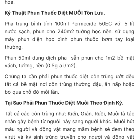
hóa.
Kỷ Thuật Phun Thuốc Diệt MUỖI Tồn Lưu.
Pha trung bình tính 100ml Permecide 50EC với 5 lít
nước sạch, phun cho 240m2 tường học nền, sử dụng
máy phun diện học bình phun thuốc bơm tay loại
thường.
Phun 50ml dung dịch pha sẵn phun cho 1m2 bề mặt
vách, tường, nền (0.5g a.i/m2).
Chúng ta cần phải phun thuốc diệt côn trùng ướt đều
tất cả bề mặt nơi côn trùng thường đậu, ẩn nấp hoặc
bò qua chỗ đó mỗi lần.
Tại Sao Phải Phun Thuốc Diệt Muỗi Theo Định Kỳ.
Tất cả các côn trùng như; Kiến, Gián, Ruồi, Muỗi là tác
nhân gây bệnh từ người này sang người khác. Muỗi hút
máu người và động vật mang mầm bệnh sẻ đem theo
virút và ký sinh trùng truyền cho người và động vật