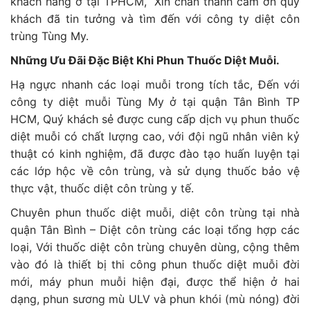
khách hàng ở tại TPHCM, Xin chân thành cảm ơn quý
khách đã tin tưởng và tìm đến với công ty diệt côn
trùng Tùng My.
Những Ưu Đãi Đặc Biệt Khi Phun Thuốc Diệt Muỗi.
Hạ ngực nhanh các loại muỗi trong tích tắc, Đến với
công ty diệt muỗi Tùng My ở tại quận Tân Bình TP
HCM, Quý khách sẻ được cung cấp dịch vụ phun thuốc
diệt muỗi có chất lượng cao, với đội ngũ nhân viên kỷ
thuật có kinh nghiệm, đã được đào tạo huấn luyện tại
các lớp hộc về côn trùng, và sử dụng thuốc bảo vệ
thực vật, thuốc diệt côn trùng y tế.
Chuyên phun thuốc diệt muỗi, diệt côn trùng tại nhà
quận Tân Bình – Diệt côn trùng các loại tổng hợp các
loại, Với thuốc diệt côn trùng chuyên dùng, cộng thêm
vào đó là thiết bị thi công phun thuốc diệt muỗi đời
mới, máy phun muỗi hiện đại, được thể hiện ở hai
dạng, phun sương mù ULV và phun khói (mù nóng) đời