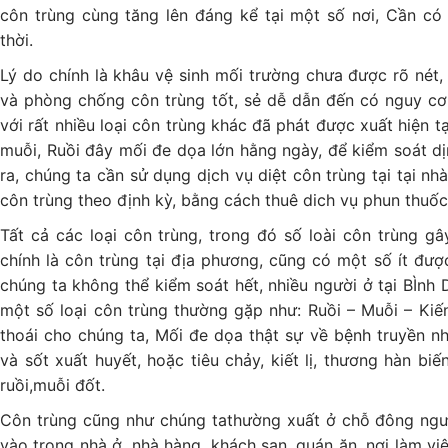
côn trùng cùng tăng lên đáng kể tại một số nơi, Cần có 
thời.
Lý do chính là khâu vệ sinh mối trường chưa được rõ nét,
và phòng chống côn trùng tốt, sẻ dễ dẫn đến có nguy cơ 
với rất nhiều loại côn trùng khác đã phát được xuất hiện t
muỗi, Ruồi đây mối đe dọa lớn hằng ngày, để kiểm soát d
ra, chúng ta cần sử dụng dịch vụ diệt côn trùng tại tại n
côn trùng theo định kỳ, bằng cách thuê dich vụ phun thuốc
Tất cả các loại côn trùng, trong đó số loài côn trùng gâ
chính là côn trùng tại địa phương, cũng có một số ít đư
chúng ta không thể kiểm soát hết, nhiều người ở tại BÌnh 
một số loại côn trùng thường gặp như: Ruồi – Muỗi – Kiến
thoái cho chúng ta, Mối đe dọa thật sự về bệnh truyền nhi
và sốt xuất huyết, hoặc tiêu chảy, kiết lị, thương hàn bi
ruồi,muỗi đốt.
Côn trùng cũng như chúng tathường xuất ở chỗ đông ngườ
vào trong nhà ở, nhà hàng, khách sạn, quán ăn, nơi làm vi