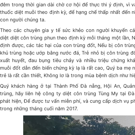
đêm trong thời gian dài chờ cơ hội để thực thi ý định, vì
thuốc diệt muỗi theo định kỳ, để hạng chế thấp nhất đến n
con người chúng ta.
Theo các chuyên gia y tế sức khẻo con người khuyến cá
diệt diệt côn trùng phun theo định kỳ mỗi tháng một lần, 
định được, các tác hại của con trùng đốt, Nếu bị côn trù
khủ trùng hoặc ướp bằng nước đá, Trẻ nhỏ bị côn trùng đ
xuất huyết, đau bụng tiêu chảy và nhiều triệu chứng kh
muỗi đốt dẫn đến biến chứng kỳ lạ là rất cao, Quý ba mẹ 
trẻ là rất cần thiết, Không lơ là trong mùa bệnh dịch như hi
Quý khách hàng ở tại Thành Phố Đà nẵng, Hội An, Quả
trùng, hãy liên hệ công ty diệt côn trùng Tùng My tại Đ
phát hiện, Để được tư vấn miễn phí, và cung cấp dịch vụ p
trong những tháng cuối năm 2017.