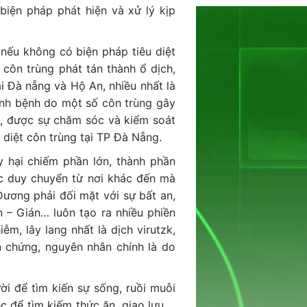
biện pháp phát hiện và xử lý kịp
 nếu không có biện pháp tiêu diệt
côn trùng phát tán thành ổ dịch,
ại Đà nẵng và Hộ An, nhiều nhất là
ịnh bệnh do một số côn trùng gây
hà, được sự chăm sóc và kiểm soát
 diệt côn trùng tại TP Đà Nẵng.
y hại chiếm phần lớn, thành phần
ợc duy chuyển từ nơi khác đến mà
Dương phải đối mặt với sự bất an,
 – Gián… luôn tạo ra nhiều phiền
ễm, lây lang nhất là dịch virutzk,
ến chứng, nguyên nhân chính là do
i để tìm kiến sự sống, ruồi muỗi
ệc để tìm kiếm thức ăn, giao lưu…,