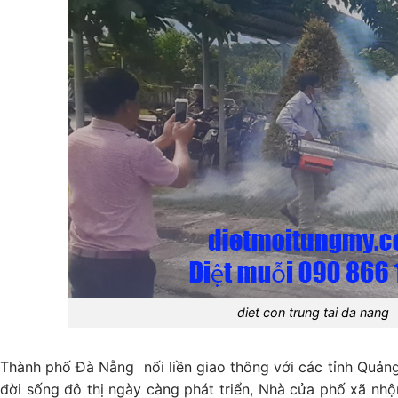
diet con trung tai da nang
Thành phố Đà Nẵng nối liền giao thông với các tỉnh Quảng
đời sống đô thị ngày càng phát triển, Nhà cửa phố xã nhộ