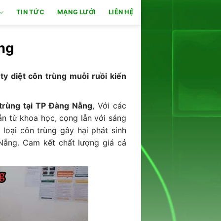
TIN TỨC
MẠNG LƯỚI
LIÊN HỆ
ng
ty diệt côn trùng muỗi ruồi kiến
 trùng tại TP Đàng Nẵng
, Với các
n từ khoa học, cọng lẫn với sáng
loại côn trùng gây hại phát sinh
Nẵng. Cam kết chất lượng giá cả