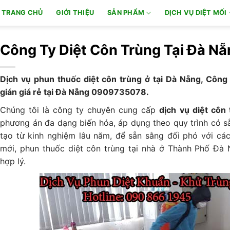
TRANG CHỦ
GIỚI THIỆU
SẢN PHẨM
DỊCH VỤ DIỆT MỐI
Công Ty Diệt Côn Trùng Tại Đà Nẵ
Dịch vụ phun thuốc diệt côn trùng ở tại Dà Nẵng, Công 
gián giá rẻ tại Đà Nẵng 0909735078.
Chúng tôi là công ty chuyên cung cấp
dịch vụ diệt côn
phương án đa dạng biến hóa, áp dụng theo quy trình có sẵ
tạo từ kinh nghiệm lâu năm, để sẵn sằng đối phó với các 
mới, phun thuốc diệt côn trùng tại nhà ở Thành Phố Đà 
hợp lý.