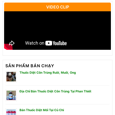
VIDEO CLIP
SẢN PHẨM BÁN CHẠY
Thuốc Diệt Côn Trùng Ruồi, Muỗi, Ong
Địa Chỉ Bán Thuốc Diệt Côn Trùng Tại Phan Thiết
Bán Thuốc Diệt Mối Tại Củ Chi