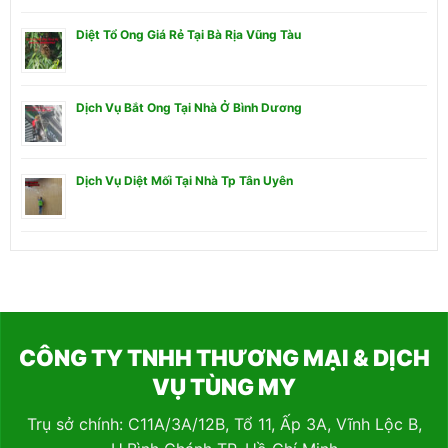
Diệt Tổ Ong Giá Rẻ Tại Bà Rịa Vũng Tàu
Dịch Vụ Bắt Ong Tại Nhà Ở Bình Dương
Dịch Vụ Diệt Mối Tại Nhà Tp Tân Uyên
CÔNG TY TNHH THƯƠNG MẠI & DỊCH
VỤ TÙNG MY
Trụ sở chính: C11A/3A/12B, Tổ 11, Ấp 3A, Vĩnh Lộc B,