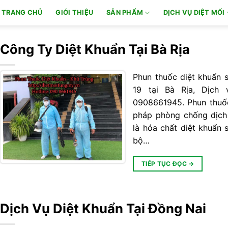
TRANG CHỦ
GIỚI THIỆU
SẢN PHẨM
DỊCH VỤ DIỆT MỐI
Công Ty Diệt Khuẩn Tại Bà Rịa
Phun thuốc diệt khuẩn 
19 tại Bà Rịa, Dịch 
0908661945. Phun thuốc
pháp phòng chống dịch
là hóa chất diệt khuẩn 
bộ…
TIẾP TỤC ĐỌC
→
Dịch Vụ Diệt Khuẩn Tại Đồng Nai