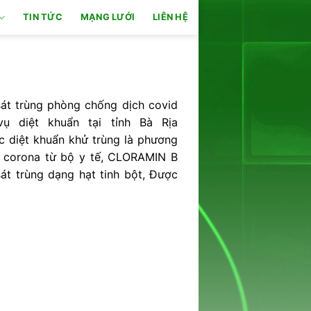
TIN TỨC
MẠNG LƯỚI
LIÊN HỆ
sát trùng phòng chống dịch covid
vụ diệt khuẩn tại tỉnh Bà Rịa
 diệt khuẩn khử trùng là phương
 corona từ bộ y tế, CLORAMIN B
sát trùng dạng hạt tinh bột, Được