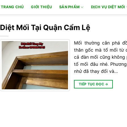
TRANG CHỦ
GIỚI THIỆU
SẢN PHẨM
DỊCH VỤ DIỆT MỐI
Diệt Mối Tại Quận Cẩm Lệ
Mối thường cắn phá đồ
thân gốc mà tổ mối từ 
cả đàn mối cũng không p
tổ mối đâu nhé. Phương
nhử đã thay đổi và…
TIẾP TỤC ĐỌC
→