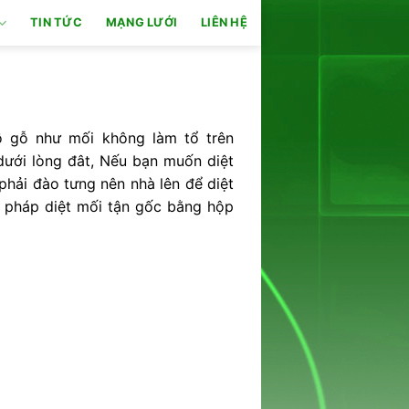
TIN TỨC
MẠNG LƯỚI
LIÊN HỆ
 gỗ như mối không làm tổ trên
dưới lòng đât, Nếu bạn muốn diệt
hải đào tưng nên nhà lên để diệt
 pháp diệt mối tận gốc bằng hộp