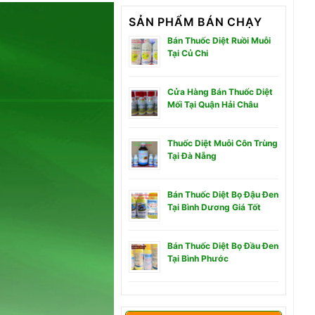
SẢN PHẨM BÁN CHẠY
Bán Thuốc Diệt Ruồi Muỗi
Tại Củ Chi
Cửa Hàng Bán Thuốc Diệt
Mối Tại Quận Hải Châu
Thuốc Diệt Muỗi Côn Trùng
Tại Đà Nẵng
Bán Thuốc Diệt Bọ Đậu Đen
Tại Bình Dương Giá Tốt
Bán Thuốc Diệt Bọ Đầu Đen
Tại Bình Phước