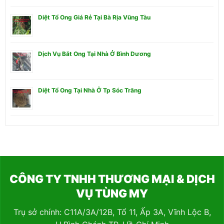
Diệt Tổ Ong Giá Rẻ Tại Bà Rịa Vũng Tàu
Dịch Vụ Bắt Ong Tại Nhà Ở Bình Dương
Diệt Tổ Ong Tại Nhà Ở Tp Sóc Trăng
CÔNG TY TNHH THƯƠNG MẠI & DỊCH
VỤ TÙNG MY
Trụ sở chính: C11A/3A/12B, Tổ 11, Ấp 3A, Vĩnh Lộc B,