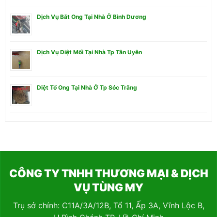
Dịch Vụ Bắt Ong Tại Nhà Ở Bình Dương
Dịch Vụ Diệt Mối Tại Nhà Tp Tân Uyên
Diệt Tổ Ong Tại Nhà Ở Tp Sóc Trăng
CÔNG TY TNHH THƯƠNG MẠI & DỊCH
VỤ TÙNG MY
Trụ sở chính: C11A/3A/12B, Tổ 11, Ấp 3A, Vĩnh Lộc B,