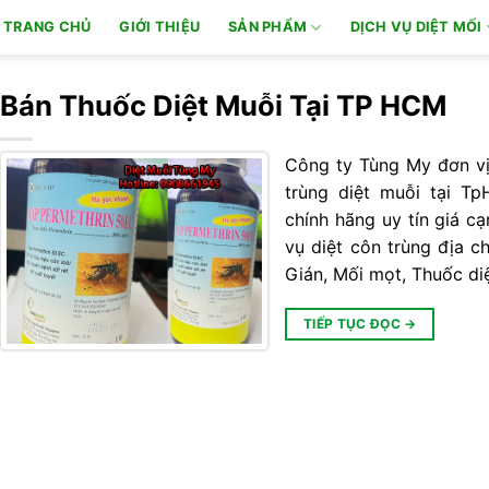
TRANG CHỦ
GIỚI THIỆU
SẢN PHẨM
DỊCH VỤ DIỆT MỐI
Bán Thuốc Diệt Muỗi Tại TP HCM
Công ty Tùng My đơn vị 
trùng diệt muỗi tại T
chính hãng uy tín giá cạ
vụ diệt côn trùng địa ch
Gián, Mối mọt, Thuốc di
TIẾP TỤC ĐỌC
→