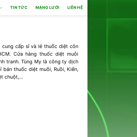
TIN TỨC
MẠNG LƯỚI
LIÊN HỆ
cung cấp sỉ và lẻ thuốc diệt côn
pHCM. Cửa hàng thuốc diệt muỗi
nh tranh. Tùng My là công ty dịch
ỉ bán thuốc diệt muỗi, Ruồi, Kiến,
ệt chuột,…