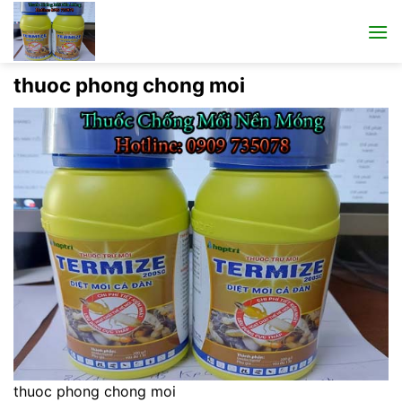
Bỏ
qua
nội
dung
thuoc phong chong moi
thuoc phong chong moi