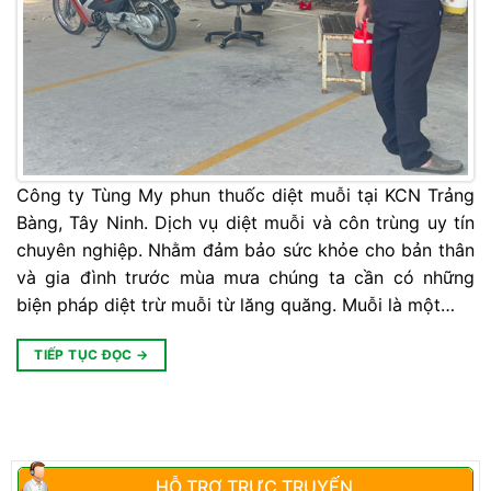
Công ty Tùng My phun thuốc diệt muỗi tại KCN Trảng
Bàng, Tây Ninh. Dịch vụ diệt muỗi và côn trùng uy tín
chuyên nghiệp. Nhằm đảm bảo sức khỏe cho bản thân
và gia đình trước mùa mưa chúng ta cần có những
biện pháp diệt trừ muỗi từ lăng quăng. Muỗi là một…
TIẾP TỤC ĐỌC
→
HỖ TRỢ TRỰC TRUYẾN