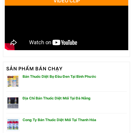
VIDEO CLIP
SẢN PHẨM BÁN CHẠY
Bán Thuốc Diệt Bọ Đầu Đen Tại Bình Phước
Địa Chỉ Bán Thuốc Diệt Mối Tại Đà Nẵng
Cong Ty Bán Thuốc Diệt Mối Tại Thanh Hóa