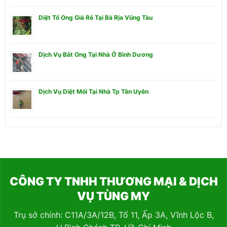
Diệt Tổ Ong Giá Rẻ Tại Bà Rịa Vũng Tàu
Dịch Vụ Bắt Ong Tại Nhà Ở Bình Dương
Dịch Vụ Diệt Mối Tại Nhà Tp Tân Uyên
CÔNG TY TNHH THƯƠNG MẠI & DỊCH
VỤ TÙNG MY
Trụ sở chính: C11A/3A/12B, Tổ 11, Ấp 3A, Vĩnh Lộc B,