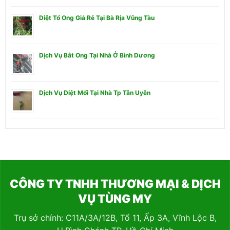
Diệt Tổ Ong Giá Rẻ Tại Bà Rịa Vũng Tàu
Dịch Vụ Bắt Ong Tại Nhà Ở Bình Dương
Dịch Vụ Diệt Mối Tại Nhà Tp Tân Uyên
CÔNG TY TNHH THƯƠNG MẠI & DỊCH
VỤ TÙNG MY
Trụ sở chính: C11A/3A/12B, Tổ 11, Ấp 3A, Vĩnh Lộc B,