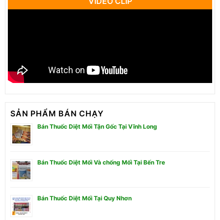
VIDEO CLIP
SẢN PHẨM BÁN CHẠY
Bán Thuốc Diệt Mối Tận Gốc Tại Vĩnh Long
Bán Thuốc Diệt Mối Và chống Mối Tại Bến Tre
Bán Thuốc Diệt Mối Tại Quy Nhơn