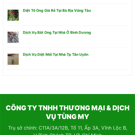
Diệt Tổ Ong Giá Rẻ Tại Bà Rịa Vũng Tàu
Dịch Vụ Bắt Ong Tại Nhà Ở Bình Dương
Dịch Vụ Diệt Mối Tại Nhà Tp Tân Uyên
CÔNG TY TNHH THƯƠNG MẠI & DỊCH
VỤ TÙNG MY
Trụ sở chính: C11A/3A/12B, Tổ 11, Ấp 3A, Vĩnh Lộc B,