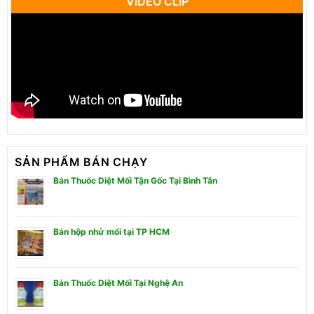
VIDEO CLIP
SẢN PHẨM BÁN CHẠY
Bán Thuốc Diệt Mối Tận Gốc Tại Bình Tân
Bán hộp nhử mối tại TP HCM
Bán Thuốc Diệt Mối Tại Nghệ An