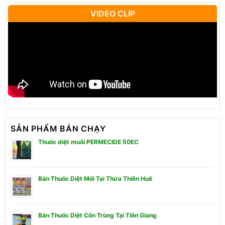
VIDEO CLIP
SẢN PHẨM BÁN CHẠY
Thuốc diệt muỗi PERMECIDE 50EC
Bán Thuốc Diệt Mối Tại Thừa Thiên Huế
Bán Thuốc Diệt Côn Trùng Tại Tiền Giang