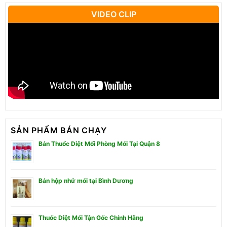
VIDEO CLIP
SẢN PHẨM BÁN CHẠY
Bán Thuốc Diệt Mối Phòng Mối Tại Quận 8
Bán hộp nhử mối tại Bình Dương
Thuốc Diệt Mối Tận Gốc Chính Hãng