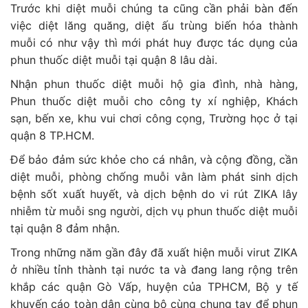
Trước khi diệt muỗi chúng ta cũng cần phải bàn đến
việc diệt lăng quăng, diệt ấu trùng biến hóa thành
muỗi có như vậy thì mới phát huy được tác dụng của
phun thuốc diệt muỗi tại quận 8 lâu dài.
Nhận phun thuốc diệt muỗi hộ gia đình, nhà hàng,
Phun thuốc diệt muỗi cho công ty xí nghiệp, Khách
sạn, bến xe, khu vui chơi công cọng, Trường học ở tại
quận 8 TP.HCM.
Để bảo đảm sức khỏe cho cá nhân, và cộng đồng, cần
diệt muỗi, phòng chống muỗi vằn làm phát sinh dịch
bệnh sốt xuất huyết, và dịch bệnh do vi rút ZIKA lây
nhiễm từ muỗi sng người, dịch vụ phun thuốc diệt muỗi
tại quận 8 đảm nhận.
Trong những năm gần đây đã xuất hiện muỗi virut ZIKA
ở nhiều tỉnh thành tại nước ta và đang lang rộng trên
khắp các quận Gò Vấp, huyện của TPHCM, Bộ y tế
khuyến cáo toàn dân cùng bộ cùng chung tay để phun