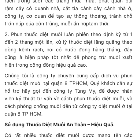
rạch trong suốt các tháng mùa mưa, phát quan bụi
rậm cây cỏ quanh nhà, cắt tỉa cành cây cảnh nhà ở,
công ty, cơ quan để tạo sự thông thoáng, tránh chỗ
trốn núp của côn trùng, muỗi ẩn núptạm thời.
2. Phun thuốc diệt muỗi luân phiên theo định kỳ từ 1
đến 2 tháng một lần, xử lý thuốc diệt lăng quăng theo
dòng kênh rạch, nơi có nước đọng hàng tháng, đây
cũng là biện pháp tốt nhất để phòng trừ muỗi xuất
hiện trong cộng đồng hiệu quả cao.
Chúng tôi là công ty chuyên cung cấp dịch vụ phun
thuốc diệt muỗi tại quận 8 TPHCM, Quý khách cần sự
hổ trợ hãy gọi đến công ty Tùng My, để được nhân
viên kỷ thuật tư vấn về cách phun thuốc diệt muỗi, và
cách phòng chống muỗi đến từ công ty diệt muỗi ở tại
quận 8 TP HCM.
Sử dụng Thuốc Diệt Muỗi An Toàn – Hiệu Quả.
Có rất nhiều thuốc diệt muỗi được mang tên các