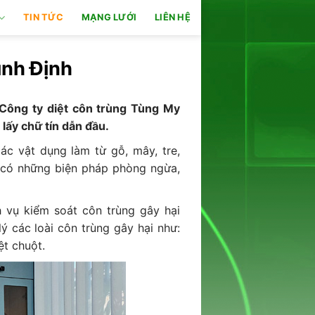
TIN TỨC
MẠNG LƯỚI
LIÊN HỆ
ình Định
 Công ty diệt côn trùng Tùng My
lấy chữ tín dẫn đầu.
ác vật dụng làm từ gỗ, mây, tre,
có những biện pháp phòng ngừa,
 vụ kiểm soát côn trùng gây hại
lý các loài côn trùng gây hại như:
ệt chuột.