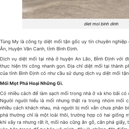
diet moi binh dinh
Tùng My là công ty diệt mối tận gốc uy tín chuyên nghiệp
Ân, Huyện Vân Canh, tỉnh Bình Định.
Dịch vụ diệt mối tại nhà ở huyện An Lão, BÌnh Định với độ
thực hiện thi công nhanh gọn. Địa chỉ diệt mối tại thành 
của tỉnh Bình Định có như cầu sử dụng dịch vụ diệt mối tận
Mối Mọt Phá Hoại Những Gì.
Có nhiều cách để làm sạch mối trong nhà ở và kho bãi có 
Người người hiểu là mối nhưng thật ra trong nhóm mối có
nhiều cách khách nhau, mà người bị mối vẫn chưa phân bi
phá thường chỉ là một loài thôi, trường hợp có hai giống
khi xãy ra nhưng rất ít, mối nào cũng ăn gỗ, cắn phá giấy,