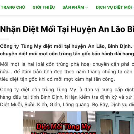
TRANG CHỦ
GIỚI THIỆU
SẢN PHẨM
DỊCH VỤ DIỆT MỐI
Nhận Diệt Mối Tại Huyện An Lão B
Công ty Tùng My diệt mối tại huyện An Lão, Bình Định.
chuyên diệt mối mọt côn trùng tận gốc bảo hành dài hạng 
Mối mọt là hai loài côn trùng phá hoại chuyên cắn phá c
nứa… để đảm bảo bền đẹp theo năm tháng chúng ta cần 
tiêu diệt tận gốc khi có mối mọt xâm hại tấn công.
Công ty diệt côn trùng Tùng My là đơn vị cung cấp dịch
hàng đầu tại tỉnh Bình Định. NHận kiểm tra định kỳ và xử 
Diệt Muỗi, Ruồi, Kiến, Gián, Lăng quăng, Bọ Rậy, Dịch vụ di