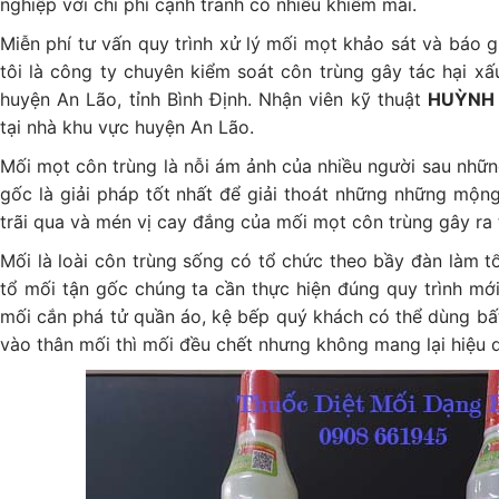
nghiệp với chi phí cạnh tranh có nhiều khiếm mãi.
Miễn phí tư vấn quy trình xử lý mối mọt khảo sát và báo g
tôi là công ty chuyên kiểm soát côn trùng gây tác hại xấ
huyện An Lão, tỉnh Bình Định. Nhận viên kỹ thuật
HUỲNH
tại nhà khu vực huyện An Lão.
Mối mọt côn trùng là nỗi ám ảnh của nhiều người sau những
gốc là giải pháp tốt nhất để giải thoát những những mộn
trãi qua và mén vị cay đắng của mối mọt côn trùng gây ra 
Mối là loài côn trùng sống có tổ chức theo bầy đàn làm tổ
tổ mối tận gốc chúng ta cần thực hiện đúng quy trình mới
mối cắn phá tử quần áo, kệ bếp quý khách có thể dùng bất
vào thân mối thì mối đều chết nhưng không mang lại hiệu q