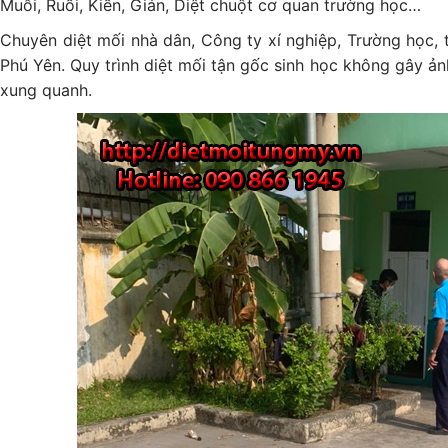
Muỗi, Ruồi, Kiến, Gián, Diệt chuột cơ quan trường học…
Chuyên diệt mối nhà dân, Công ty xí nghiệp, Trường học, t
Phú Yên. Quy trình diệt mối tận gốc sinh học không gây ả
xung quanh.