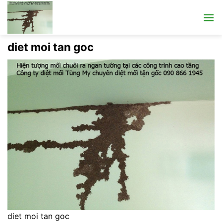
Bỏ
qua
nội
dung
diet moi tan goc
diet moi tan goc