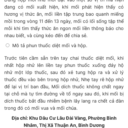
đang có mối xuất hiện, khi mối phát hiện thấy có
hương vị thức ăn, mối liền tập trung bao quanh miếng
mồi trong vòng 11 đến 13 ngày, mối có lối sống tập thể
mỗi khi tìm thấy thức ăn ngon mối liền thông báo cho
nhau biết, và cùng kéo đến để chia sẻ.
Mô tả phun thuốc diệt mối và hộp.
Trước tiên cầm sẵn trên tay chai thuốc diệt mối, khi
nhất hộp nhử lên liền tay phun thuốc xuống đáy hộ
nhử một lớp thuốc, sau đó xẻ tung hộp ra và xử lý
thuốc đều vào bên trong hộp nhử, Nhẹ tay rê hộp nhử
để lại vị trí ban đầu, Mối dích thuốc không chất ngay
tại chỗ mà tự tìm đường về tổ ngay sau đó, khi mối bị
dích thuốc bắt đầu nhiễm bệnh lây lang ra chết cả đàn
trong đó có mối vua và mối chúa.
Địa chỉ: Khu Dâu Cư Lâu Đài Vàng, Phường Bình
Nhâm, Thị Xã Thuận An, Bình Dương