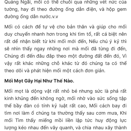
Quảng Ngãi, mối có thể chuôi qua những vét nức của
tường, hay đi theo đường ống dẫn điện, và hộp gem
đường ống dẫn nước.v.v
Mối có cách để tự vệ cho bản thân và giúp cho mối
duy chuyển nhanh hơn trong khi tìm tổ, rất cá biệt nên
rất dể nhận biết từ khi mối mới đến, Nếu chú ý kỷ thì
sẽ nhìn thấy ngay những nơi mà mối đã từng đi đến,
Chúng đi đến đâu đắp theo một đường đất đến đó, Vì
vậy rất khác những chỗ khác từ đó chúng ta có thể
theo dõi và phát hiện mối một cách đơn giản.
Mối Mọt Gây Hại Như Thế Nào.
Mối mọt là dộng vật rất nhỏ bé nhưng sức là phá rất
kinh khủng đến không ngờ, mối nhờ vào sức sống tập
thể bầy đàn có tính kỷ luật rất cao, Mối cách bay đi
tìm nơi làm ổ chúng ta thường thấy sau cơm mưa, Khi
mối Tìm thấy miếng mồi liền lập tức huy động lực
lượng kéo nhau đến vây quanh, và chia nhau xây thành