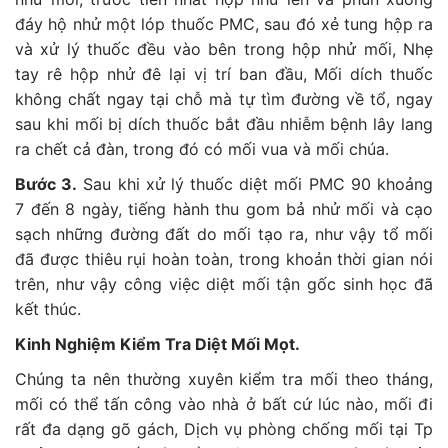
đáy hộ nhử một lóp thuốc PMC, sau đó xẻ tung hộp ra
và xử lý thuốc đều vào bên trong hộp nhử mối, Nhẹ
tay rê hộp nhử đê lại vị trí ban đầu, Mối dích thuốc
không chất ngay tại chỗ mà tự tìm đường về tổ, ngay
sau khi mối bị dích thuốc bắt đầu nhiễm bệnh lây lang
ra chết cả đàn, trong đó có mối vua và mối chúa.
Bước 3.
Sau khi xử lý thuốc diệt mối PMC 90 khoảng
7 đến 8 ngày, tiếng hành thu gom bả nhử mối và cạo
sạch những đường đất do mối tạo ra, như vậy tổ mối
đã được thiêu rụi hoàn toàn, trong khoản thời gian nói
trên, như vậy công việc diệt mối tận gốc sinh học đã
kết thúc.
Kinh Nghiệm Kiểm Tra Diệt Mối Mọt.
Chúng ta nên thường xuyên kiểm tra mối theo tháng,
mối có thể tấn công vào nhà ở bất cứ lúc nào, mối đi
rất đa dạng gõ gách, Dịch vụ phòng chống mối tại Tp