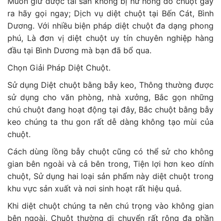
Muốn giữ được tài sản không bị hư hỏng do chuột gây
ra hãy gọi ngay; Dịch vụ diệt chuột tại Bến Cát, Bình
Dương. Với nhiều biện pháp diệt chuột đa dạng phong
phú, Là đơn vị diệt chuột uy tín chuyên nghiệp hàng
đầu tại Bình Dương mà bạn đã bổ qua.
Chọn Giải Pháp Diệt Chuột.
Sử dụng Diệt chuột bằng bẫy keo, Thông thường được
sử dụng cho văn phòng, nhà xưởng, Bắc gọn những
chú chuột đang hoạt động tại đây, Bắc chuột bằng bẫy
keo chúng ta thu gon rất dễ dàng không tạo mùi của
chuột.
Cách dùng lồng bẫy chuột cũng có thể sử cho không
gian bên ngoài và cả bên trong, Tiện lợi hơn keo dính
chuột, Sử dụng hai loại sản phẩm này diệt chuột trong
khu vực sản xuất và nơi sinh hoạt rất hiệu quả.
Khi diệt chuột chúng ta nên chú trọng vào không gian
bên ngoài, Chuột thường di chuyển rất rộng đa phần