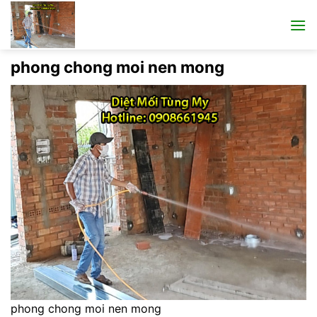
Bỏ
qua
nội
dung
phong chong moi nen mong
phong chong moi nen mong