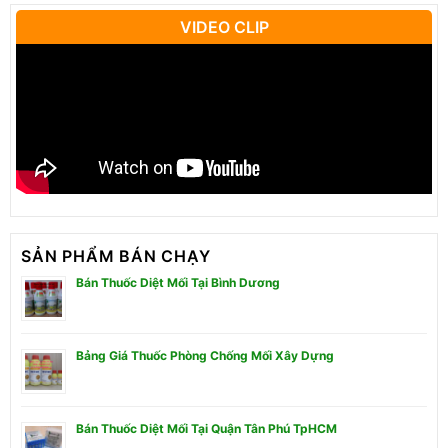
VIDEO CLIP
SẢN PHẨM BÁN CHẠY
Bán Thuốc Diệt Mối Tại Bình Dương
Bảng Giá Thuốc Phòng Chống Mối Xây Dựng
Bán Thuốc Diệt Mối Tại Quận Tân Phú TpHCM