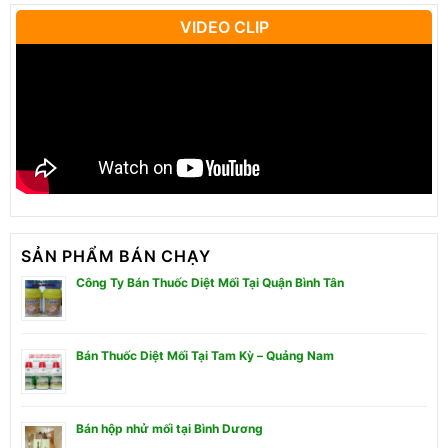
VIDEO CLIP
SẢN PHẨM BÁN CHẠY
Công Ty Bán Thuốc Diệt Mối Tại Quận Bình Tân
Bán Thuốc Diệt Mối Tại Tam Kỳ – Quảng Nam
Bán hộp nhử mối tại Bình Dương