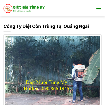
Bỏ
qua
nội
dung
Công Ty Diệt Côn Trùng Tại Quảng Ngãi