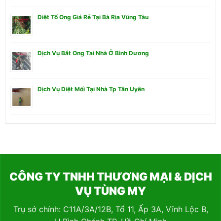
Diệt Tổ Ong Giá Rẻ Tại Bà Rịa Vũng Tàu
Dịch Vụ Bắt Ong Tại Nhà Ở Bình Dương
Dịch Vụ Diệt Mối Tại Nhà Tp Tân Uyên
CÔNG TY TNHH THƯƠNG MẠI & DỊCH
VỤ TÙNG MY
Trụ sở chính: C11A/3A/12B, Tổ 11, Ấp 3A, Vĩnh Lộc B,