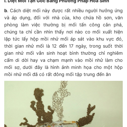
I. Diệt Mối Tận Gốc Bằng Phương Pháp Hóa Sinh
b
. Cách diệt mối này được rất nhiều người hưởng ứng
và áp dụng, đối với nhà của, kho chứa hồ sơn, văn
phòng làm việc thường bị mối tấn công cắn phá,
chúng ta chỉ cần nhìn thấy nơi nào co mối xuất hiện
lập tức lấy hộp mồi nhử mối áp sát vào khu vực đó,
thời gian nhử mối là 12 đến 17 ngày, trong suốt thời
gian nhử mối vẫn sinh hoạt bình thường chỉ nghiêm
cấm di dời hay va chạm mạnh vào mồi nhử làm cho
mối sợ, dưới đây là hình ảnh minh họa cho một hộp
mồi nhử mối đã có rất đông mối tập trung đến ăn