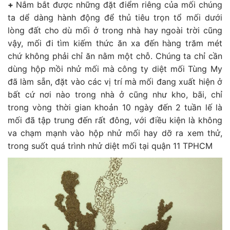
+
Nắm bắt được những đặt điểm riêng của mối chúng
ta dể dàng hành động để thủ tiêu trọn tổ mối dưới
lòng đất cho dù mối ở trong nhà hay ngoài trời cũng
vậy, mối đi tìm kiếm thức ăn xa đến hàng trăm mét
chứ không phải chỉ ăn nằm một chỗ. Chúng ta chỉ cần
dùng hộp mồi nhử mối mà công ty diệt mối Tùng My
đã làm sẵn, đặt vào các vị trí mà mối đang xuất hiện ở
bất cứ nơi nào trong nhà ở cũng như kho, bãi, chỉ
trong vòng thời gian khoản 10 ngày đến 2 tuần lế là
mối đã tập trung đến rất đông, với điều kiện là không
va chạm mạnh vào hộp nhử mối hay dỡ ra xem thử,
trong suốt quá trình nhử diệt mối tại quận 11 TPHCM