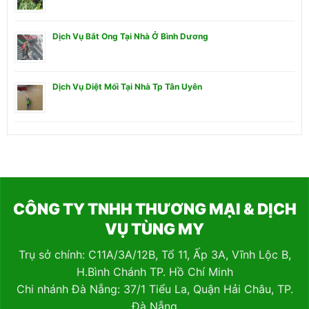
Dịch Vụ Bắt Ong Tại Nhà Ở Bình Dương
Dịch Vụ Diệt Mối Tại Nhà Tp Tân Uyên
CÔNG TY TNHH THƯƠNG MẠI & DỊCH
VỤ TÙNG MY
Trụ sở chính: C11A/3A/12B, Tổ 11, Ấp 3A, Vĩnh Lộc B,
H.Bình Chánh TP. Hồ Chí Minh
Chi nhánh Đà Nẵng: 37/1 Tiểu La, Quận Hải Châu, TP.
Đà Nẵng