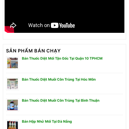
SẢN PHẨM BÁN CHẠY
Bán Thuốc Diệt Mối Tận Gốc Tại Quận 10 TPHCM
Bán Thuốc Diệt Muỗi Côn Trùng Tại Hóc Môn
Bán Thuốc Diệt Muỗi Côn Trùng Tại Bình Thuận
Bán Hộp Nhử Mối Tại Đà Nẵng